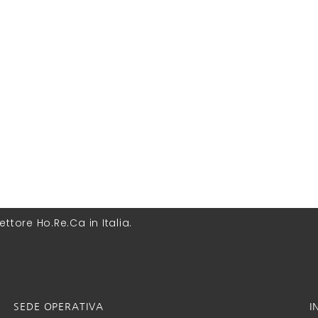
ettore Ho.Re.Ca in Italia.
SEDE OPERATIVA
I