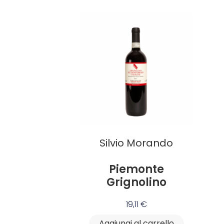
Silvio Morando
Piemonte
Grignolino
19,11
€
Aggiungi al carrello