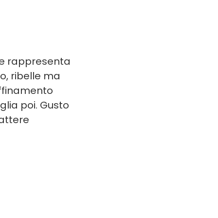
o e rappresenta
o, ribelle ma
affinamento
glia poi. Gusto
rattere