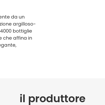
iente da un
zione argilloso-
4000 bottiglie
 che affina in
egante,
il produttore