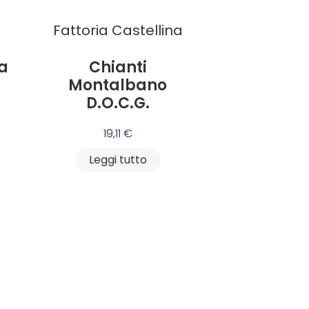
a
Fattoria Castellina
a
Chianti
Montalbano
D.O.C.G.
19,11
€
Leggi tutto