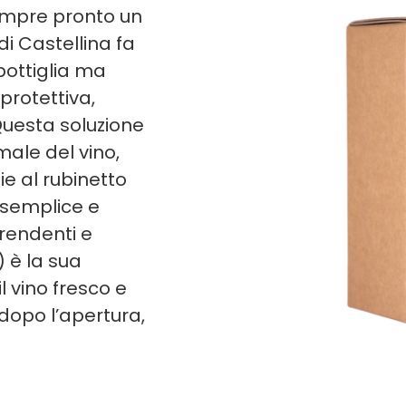
sempre pronto un
 di Castellina fa
 bottiglia ma
protettiva,
 Questa soluzione
male del vino,
ie al rubinetto
 semplice e
prendenti e
) è la sua
l vino fresco e
dopo l’apertura,