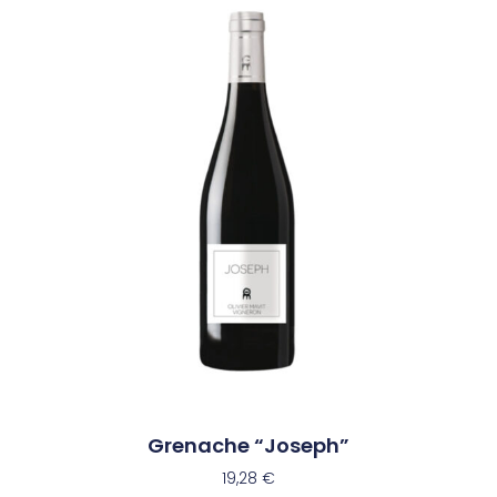
Grenache “Joseph”
19,28
€