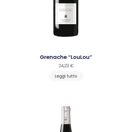
Grenache “LouLou”
24,23
€
Leggi tutto